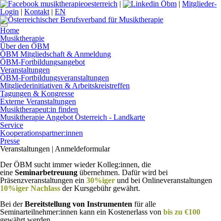
|
|
Mitglieder-
Login
|
Kontakt
|
EN
Home
Musiktherapie
Über den ÖBM
ÖBM Mitgliedschaft & Anmeldung
ÖBM-Fortbildungsangebot
Veranstaltungen
ÖBM-Fortbildungsveranstaltungen
Mitgliederinitiativen & Arbeitskreistreffen
Tagungen & Kongresse
Externe Veranstaltungen
Musiktherapeut:in finden
Musiktherapie Angebot Österreich - Landkarte
Service
Kooperationspartner:innen
Presse
Veranstaltungen | Anmeldeformular
Der ÖBM sucht immer wieder Kolleg:innen, die
eine
Seminarbetreuung
übernehmen. Dafür wird bei
Präsenzveranstaltungen ein
30%iger
und bei Onlineveranstaltungen
10%iger
Nachlass
der Kursgebühr gewährt.
Bei der
Bereitstellung von Instrumenten
für alle
Seminarteilnehmer:innen kann ein Kostenerlass von
bis zu €100
gewährt werden.