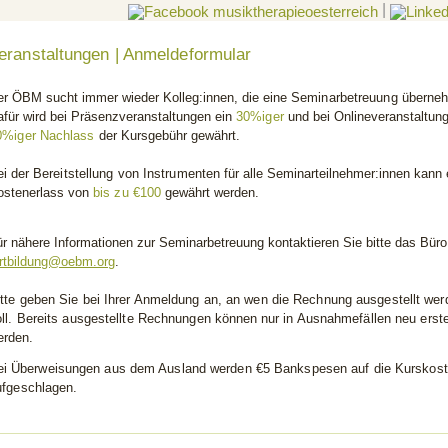
|
eranstaltungen | Anmeldeformular
er ÖBM sucht immer wieder Kolleg:innen, die eine
Seminarbetreuung
überneh
afür wird bei Präsenzveranstaltungen ein
30%iger
und bei Onlineveranstaltun
0%iger
Nachlass
der Kursgebühr gewährt.
ei der
Bereitstellung von Instrumenten
für alle Seminarteilnehmer:innen kann 
ostenerlass von
bis zu €100
gewährt werden.
r nähere Informationen zur Seminarbetreuung kontaktieren Sie bitte das Büro
ortbildung@oebm.org
.
itte geben Sie bei Ihrer Anmeldung an, an wen die Rechnung ausgestellt wer
oll. Bereits ausgestellte Rechnungen
können
nur in Ausnahmefällen neu erste
erden.
ei
Überweisungen aus dem Ausland werden €5 Bankspesen auf die Kurskos
ufgeschlagen.