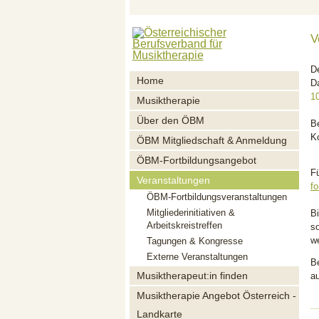
V
D
Home
D
1
Musiktherapie
Über den ÖBM
B
K
ÖBM Mitgliedschaft & Anmeldung
ÖBM-Fortbildungsangebot
Fü
Veranstaltungen
f
ÖBM-Fortbildungsveranstaltungen
Mitgliederinitiativen &
B
Arbeitskreistreffen
s
w
Tagungen & Kongresse
Externe Veranstaltungen
B
Musiktherapeut:in finden
a
Musiktherapie Angebot Österreich -
Landkarte