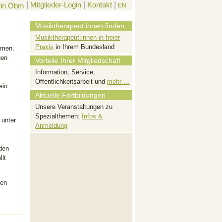
|
Mitglieder-Login
|
Kontakt
|
EN
Musiktherapeut:innen finden
Musiktherapeut:innen in freier
Praxis
in Ihrem Bundesland
men.
gen
Vorteile Ihrer Mitgliedschaft
Information, Service,
Öffentlichkeitsarbeit und
mehr ...
ein
Aktuelle Fortbildungen
Unsere Veranstaltungen zu
Spezialthemen:
Infos &
 unter
Anmeldung
den
llt
ten