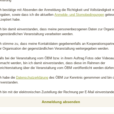
rklärung
h bestätige mit Absenden der Anmeldung die Richtigkeit und Vollständigkeit 
ngaben, sowie dass ich die aktuellen
Anmelde- und Stornobedingungen
geles
zeptiert habe.
ch bin damit einverstanden, dass meine personenbezogenen Daten zur Organis
egenständlichen Veranstaltung verarbeiten werden.
ch stimme zu, dass meine Kontaktdaten gegebenenfalls an Kooperationspartn
ur Organisation der gegenständlichen Veranstaltung weitergegeben werden.
alls bei der Veranstaltung vom ÖBM bzw. in ihrem Auftrag Fotos oder Video
emacht werden, bin ich damit einverstanden, dass diese im Rahmen der
richterstattung über die Veranstaltung vom ÖBM veröffentlicht werden dürfen
ch habe die
Datenschutzerklärung
des ÖBM zur Kenntnis genommen und bin 
inverstanden.
h bin mit der elektronischen Zustellung der Rechnung per E-Mail einverstande
Bitte nicht ausfüllen
Anmeldung absenden