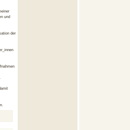
meiner
en und
ation der
er_innen
aufnahmen
.
damit
n.