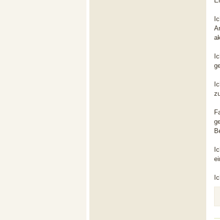
E
Ic
A
ak
I
g
I
z
F
g
Be
I
e
Ic