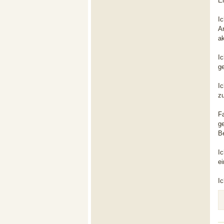
E
Ic
A
ak
I
g
I
z
F
g
Be
I
e
Ic