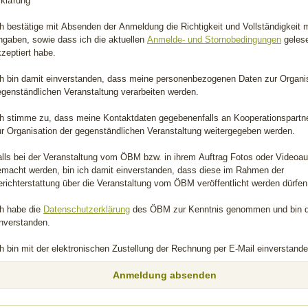
rklärung
h bestätige mit Absenden der Anmeldung die Richtigkeit und Vollständigkeit 
ngaben, sowie dass ich die aktuellen
Anmelde- und Stornobedingungen
geles
zeptiert habe.
ch bin damit einverstanden, dass meine personenbezogenen Daten zur Organis
egenständlichen Veranstaltung verarbeiten werden.
ch stimme zu, dass meine Kontaktdaten gegebenenfalls an Kooperationspartn
ur Organisation der gegenständlichen Veranstaltung weitergegeben werden.
alls bei der Veranstaltung vom ÖBM bzw. in ihrem Auftrag Fotos oder Video
emacht werden, bin ich damit einverstanden, dass diese im Rahmen der
richterstattung über die Veranstaltung vom ÖBM veröffentlicht werden dürfen
ch habe die
Datenschutzerklärung
des ÖBM zur Kenntnis genommen und bin 
inverstanden.
h bin mit der elektronischen Zustellung der Rechnung per E-Mail einverstande
Bitte nicht ausfüllen
Anmeldung absenden