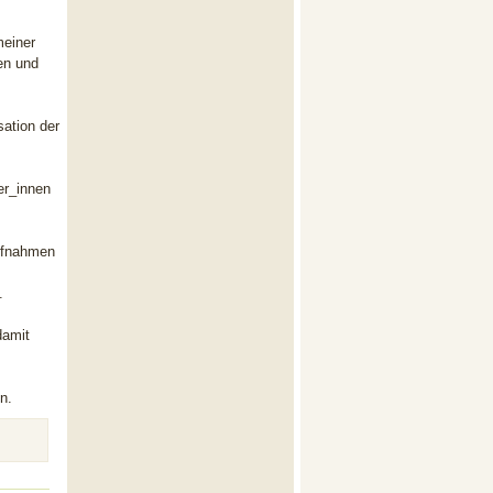
meiner
en und
ation der
er_innen
aufnahmen
.
damit
n.