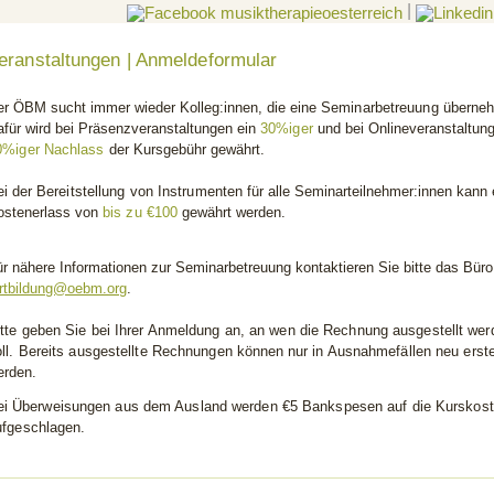
|
eranstaltungen | Anmeldeformular
er ÖBM sucht immer wieder Kolleg:innen, die eine
Seminarbetreuung
überneh
afür wird bei Präsenzveranstaltungen ein
30%iger
und bei Onlineveranstaltun
0%iger
Nachlass
der Kursgebühr gewährt.
ei der
Bereitstellung von Instrumenten
für alle Seminarteilnehmer:innen kann 
ostenerlass von
bis zu €100
gewährt werden.
r nähere Informationen zur Seminarbetreuung kontaktieren Sie bitte das Büro
ortbildung@oebm.org
.
itte geben Sie bei Ihrer Anmeldung an, an wen die Rechnung ausgestellt wer
oll. Bereits ausgestellte Rechnungen
können
nur in Ausnahmefällen neu erste
erden.
ei
Überweisungen aus dem Ausland werden €5 Bankspesen auf die Kurskos
ufgeschlagen.