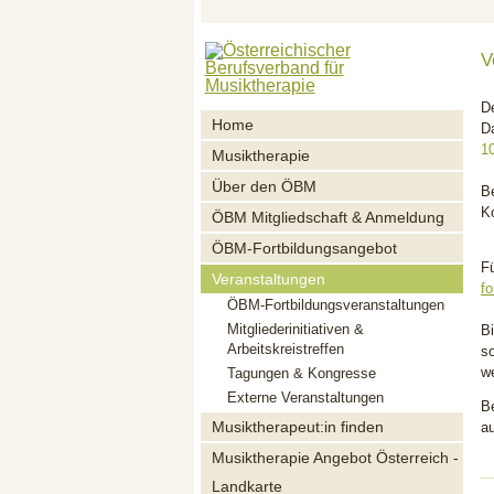
V
D
Home
D
1
Musiktherapie
Über den ÖBM
B
K
ÖBM Mitgliedschaft & Anmeldung
ÖBM-Fortbildungsangebot
Fü
Veranstaltungen
f
ÖBM-Fortbildungsveranstaltungen
Mitgliederinitiativen &
B
Arbeitskreistreffen
s
w
Tagungen & Kongresse
Externe Veranstaltungen
B
Musiktherapeut:in finden
a
Musiktherapie Angebot Österreich -
Landkarte