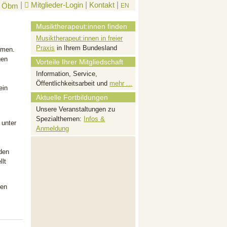
|
Mitglieder-Login
|
Kontakt
|
EN
Musiktherapeut:innen finden
Musiktherapeut:innen in freier
Praxis
in Ihrem Bundesland
men.
gen
Vorteile Ihrer Mitgliedschaft
Information, Service,
Öffentlichkeitsarbeit und
mehr ...
ein
Aktuelle Fortbildungen
Unsere Veranstaltungen zu
Spezialthemen:
Infos &
 unter
Anmeldung
den
llt
ten