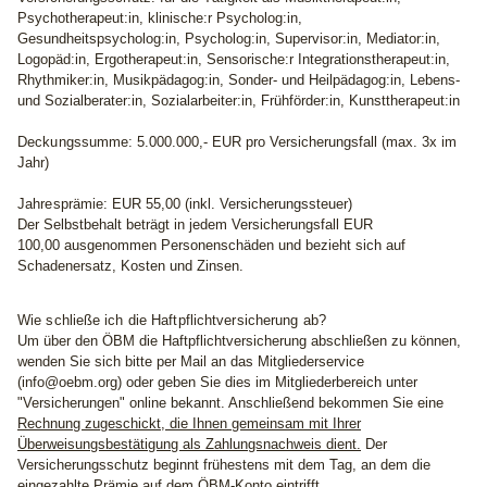
Psychotherapeut:in, klinische:r Psycholog:in,
Gesundheitspsycholog:in, Psycholog:in, Supervisor:in, Mediator:in,
Logopäd:in, Ergotherapeut:in, Sensorische:r Integrationstherapeut:in,
Rhythmiker:in, Musikpädagog:in, Sonder- und Heilpädagog:in, Lebens-
und Sozialberater:in, Sozialarbeiter:in, Frühförder:in, Kunsttherapeut:in
Deckungssumme:
5.000.000,- EUR pro Versicherungsfall (max. 3x im
Jahr)
Jahresprämie:
EUR 55,00 (inkl. Versicherungssteuer)
Der Selbstbehalt beträgt in jedem Versicherungsfall EUR
100,00 ausgenommen Personenschäden und bezieht sich auf
Schadenersatz, Kosten und Zinsen.
Wie schließe ich die Haftpflichtversicherung ab?
Um über den ÖBM die Haftpflichtversicherung abschließen zu können,
wenden Sie sich bitte per Mail an das Mitgliederservice
(info@oebm.org) oder geben Sie dies im Mitgliederbereich unter
"Versicherungen" online bekannt. Anschließend bekommen Sie eine
Rechnung zugeschickt, die Ihnen gemeinsam mit Ihrer
Überweisungsbestätigung als Zahlungsnachweis dient.
Der
Versicherungsschutz beginnt frühestens mit dem Tag, an dem die
eingezahlte Prämie auf dem ÖBM-Konto eintrifft.