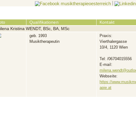
|
oto
Qualifikationen
Kontakt
ilena Kristina WENDT, BSc, BA, MSc
geb. 1993
Praxis:
Musiktherapeutin
Vierthalergasse
10/4, 1120 Wien
Tel:
/06704015556
E-mail:
milena.wendt@outlo
Webseite:
https://www.musikm
apie.at