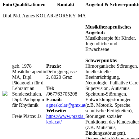
Foto
Qualifikationen
Kontakt
Angebot & Schwerpunk
Dipl.Päd. Agnes KOLAR-BORSKY, MA
Musiktherapeutisches
Angebot:
Musiktherapie für Kinder,
Jugendliche und
Erwachsene
Schwerpunkte:
geb. 1978
Praxis:
Hirnorganische Störungen,
Musiktherapeutin
Defreggergasse
Intellektuelle
MA, Dipl.
2, 8020 Graz
Beeinträchtigung,
Pädagogin für d.
Neurologie, Palliative Care
Lehramt an
Tel:
Supervision, Autismus-
Sonderschulen,
/067763705208
Spektrum-Störungen,
Dipl. Pädagogin
E-mail:
Entwicklungsstörungen
für Rhythmik
agneskolar@gmx.at
(z.B. Motorik, Sprache,
Webseite:
schulische Fertigkeiten),
Freie Plätze: Ja
https://www.praxis-
Störungen sozialer
kolar.at/
Funktionen des Kindesalter
(z.B. Mutismus,
Bindungsstörungen),
Demenzielle Erkrankungen