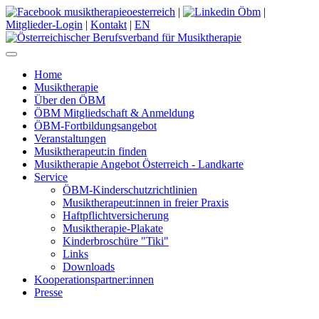
|
|
Mitglieder-Login
|
Kontakt
|
EN
Home
Musiktherapie
Über den ÖBM
ÖBM Mitgliedschaft & Anmeldung
ÖBM-Fortbildungsangebot
Veranstaltungen
Musiktherapeut:in finden
Musiktherapie Angebot Österreich - Landkarte
Service
ÖBM-Kinderschutzrichtlinien
Musiktherapeut:innen in freier Praxis
Haftpflichtversicherung
Musiktherapie-Plakate
Kinderbroschüre "Tiki"
Links
Downloads
Kooperationspartner:innen
Presse