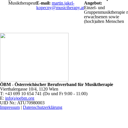
Musiktherapeut
E-mail:
martin.jakel-
Angebot:
kopecny@musictherapy.at
Einzel- und
Gruppenmusiktherapie m
erwachsenen sowie
(hoch)alten Menschen
ÖBM - Österreichischer Berufsverband für Musiktherapie
Vierthalergasse 10/4, 1120 Wien
T: +43 699 10 654 741 (Do und Fr 9:00 - 11:00)
E:
info(a)oebm.org
UID Nr.: ATU70980003
Impressum
|
Datenschutzerklärung