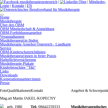
|
|
Mitglieder-
Login
|
Kontakt
|
EN
Home
Musiktherapie
Über den ÖBM
ÖBM Mitgliedschaft & Anmeldung
ÖBM-Fortbildungsangebot
Veranstaltungen
Musiktherapeut:in finden
Musiktherapie Angebot Österreich - Landkarte
Service
ÖBM-Kinderschutzrichtlinien
Musiktherapeut:innen in freier Praxis
Haftpflichtversicherung
Musiktherapie-Plakate
Kinderbroschüre "Tiki"
Links
Downloads
Kooperationspartner:innen
Presse
Foto
Qualifikationen
Kontakt
Angebot & Schwerpun
Mag.art Martin JAKEL-KOPECNY
geb. 1980
Tel:
/06642259333
Musiktherapeutisches