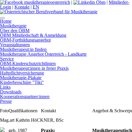
|
|
Mitglieder-
Login
|
Kontakt
|
EN
Home
Musiktherapie
Über den ÖBM
ÖBM Mitgliedschaft & Anmeldung
ÖBM-Fortbildungsangebot
Veranstaltungen
Musiktherapeut:in finden
Musiktherapie Angebot Österreich - Landkarte
Service
ÖBM-Kinderschutzrichtlinien
Musiktherapeut:innen in freier Praxis
Haftpflichtversicherung
Musiktherapie-Plakate
Kinderbroschüre "Tiki"
Links
Downloads
Kooperationspartner:innen
Presse
Foto
Qualifikationen
Kontakt
Angebot & Schwerp
Mag.art Kathrin HöCKNER, BSc
geb. 1987
Praxis:
Musiktherapeutisch