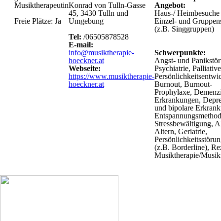
Musiktherapeutin
Konrad von Tulln-Gasse
Angebot:
45, 3430 Tulln und
Haus-/ Heimbesuche
Freie Plätze: Ja
Umgebung
Einzel- und Gruppens
(z.B. Singgruppen)
Tel:
/06505878528
E-mail:
info@musiktherapie-
Schwerpunkte:
hoeckner.at
Angst- und Panikstö
Webseite:
Psychiatrie, Palliativ
https://www.musiktherapie-
Persönlichkeitsentwi
hoeckner.at
Burnout, Burnout-
Prophylaxe, Demenzi
Erkrankungen, Depre
und bipolare Erkran
Entspannungsmethod
Stressbewältigung, A
Altern, Geriatrie,
Persönlichkeitsstöru
(z.B. Borderline), Re
Musiktherapie/Musi