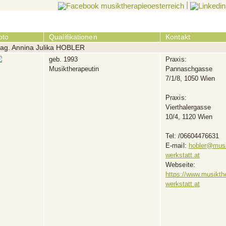
|
oto
Qualifikationen
Kontakt
ag. Annina Julika HOBLER
geb. 1993
Praxis:
Musiktherapeutin
Pannaschgasse
7/1/8, 1050 Wien
Praxis:
Vierthalergasse
10/4, 1120 Wien
Tel:
/06604476631
E-mail:
hobler@musi
werkstatt.at
Webseite:
https://www.musikth
werkstatt.at