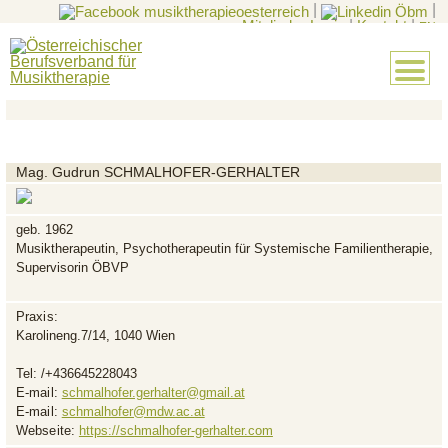
|
|
Mitglieder-Login
|
Kontakt
|
EN
Mag. Gudrun SCHMALHOFER-GERHALTER
geb. 1962
Musiktherapeutin, Psychotherapeutin für Systemische Familientherapie,
Supervisorin ÖBVP
Praxis:
Karolineng.7/14, 1040 Wien
Tel:
/+436645228043
E-mail:
schmalhofer.gerhalter@gmail.at
E-mail:
schmalhofer@mdw.ac.at
Webseite:
https://schmalhofer-gerhalter.com