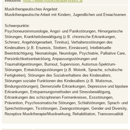
Webseite:
https://www.musiktherapie-praxis.at
Musiktherapeutisches Angebot:
Musiktherapeutische Arbeit mit Kindern, Jugendlichen und Erwachsenen
Schwerpunkte:
Psychoneuroimmunologie, Angst- und Panikstörungen, Hirnorganische
Störungen, Krankheitsbewältigung (z.B. chronische Erkrankungen,
Schmerz, Angehörigenarbeit, Tinnitus), Verhaltensstörungen des
Kindesalters (z.B. Enuresis, Stottern, Einnässen), Intellektuelle
Beeinträchtigung, Neonatologie, Neurologie, Psychiatrie, Palliative Care,
Persönlichkeitsentwicklung, Anpassungsstörungen und
Traumafolgestörungen, Burnout, Supervision, Autismus-Spektrum-
Störungen, Entwicklungsstörungen (z.B. Motorik, Sprache, schulische
Fertigkeiten), Störungen des Sozialverhaltens des Kindesalters,
Störungen sozialer Funktionen des Kindesalters (z.B. Mutismus,
Bindungsstörungen), Demenzielle Erkrankungen, Depressive und bipolare
Erkrankungen, Entspannungsmethoden und Stressbewältigung,
Erkrankungen des schizophrenen Formenkreises, Essstörungen,
Prävention, Psychosomatische Störungen, Schlafstörungen, Sprach- und
Sprechstörungen, Ticstörungen, Zwangsstörungen, Gender und Diversity,
Rezeptive Musiktherapie/Musikwirkung, Rehabilitation, Transsexualität