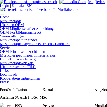
|
|
Mitglieder-
Login
|
Kontakt
|
EN
Home
Musiktherapie
Über den ÖBM
ÖBM Mitgliedschaft & Anmeldung
ÖBM-Fortbildungsangebot
Veranstaltungen
Musiktherapeut:in finden
Musiktherapie Angebot Österreich - Landkarte
Service
ÖBM-Kinderschutzrichtlinien
Musiktherapeut:innen in freier Praxis
Haftpflichtversicherung
Musiktherapie-Plakate
Kinderbroschüre "Tiki"
Links
Downloads
Kooperationspartner:innen
Presse
Foto
Qualifikationen
Kontakt
Angebo
Angelika SCALET, BSc, MSc
geb. 1993
Praxis:
Musikth