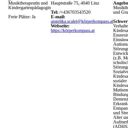
Musiktherapeutin und
Hauptstraße 75, 4040 Linz
Angebo
Kindergartenpädagogin
Musikth
Tel:
/+436703543520
und Gru
Freie Plätze: Ja
E-mail:
angelika.scalet@körperkompass.at
Schwer
Webseite:
Verhalt
https://körperkompass.at
Kindesal
Enuresis
Einnäss
Autismu
Störung
Entwick
(z.B. Mo
schulisc
Störung
Sozialve
Kindesa
sozialer
Kindesal
Mutismu
Bindung
Demenzi
Erkrank
Entspa
und Str
Alter un
Aufmerk
(ADHS, 