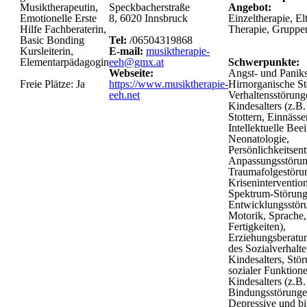
Musiktherapeutin,
Speckbacherstraße
Angebot:
Emotionelle Erste
8, 6020 Innsbruck
Einzeltherapie, El
Hilfe Fachberaterin,
Therapie, Gruppe
Basic Bonding
Tel:
/06504319868
Kursleiterin,
E-mail:
musiktherapie-
Elementarpädagogin
eeh@gmx.at
Schwerpunkte:
Webseite:
Angst- und Panik
Freie Plätze: Ja
https://www.musiktherapie-
Hirnorganische S
eeh.net
Verhaltensstörung
Kindesalters (z.B.
Stottern, Einnässe
Intellektuelle Bee
Neonatologie,
Persönlichkeitsen
Anpassungsstöru
Traumafolgestöru
Kriseninterventio
Spektrum-Störung
Entwicklungsstör
Motorik, Sprache,
Fertigkeiten),
Erziehungsberatu
des Sozialverhalte
Kindesalters, Stö
sozialer Funktion
Kindesalters (z.B
Bindungsstörunge
Depressive und bi