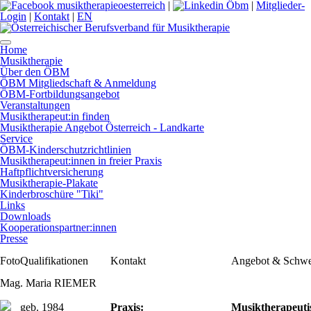
|
|
Mitglieder-
Login
|
Kontakt
|
EN
Home
Musiktherapie
Über den ÖBM
ÖBM Mitgliedschaft & Anmeldung
ÖBM-Fortbildungsangebot
Veranstaltungen
Musiktherapeut:in finden
Musiktherapie Angebot Österreich - Landkarte
Service
ÖBM-Kinderschutzrichtlinien
Musiktherapeut:innen in freier Praxis
Haftpflichtversicherung
Musiktherapie-Plakate
Kinderbroschüre "Tiki"
Links
Downloads
Kooperationspartner:innen
Presse
Foto
Qualifikationen
Kontakt
Angebot & Schw
Mag. Maria RIEMER
geb. 1984
Praxis:
Musiktherapeuti