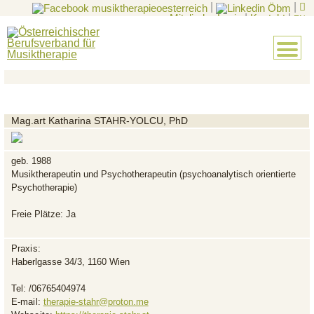
|
|
Mitglieder-Login
|
Kontakt
|
EN
Mag.art Katharina STAHR-YOLCU, PhD
geb. 1988
Musiktherapeutin und Psychotherapeutin (psychoanalytisch orientierte
Psychotherapie)
Freie Plätze: Ja
Praxis:
Haberlgasse 34/3, 1160 Wien
Tel:
/06765404974
E-mail:
therapie-stahr@proton.me