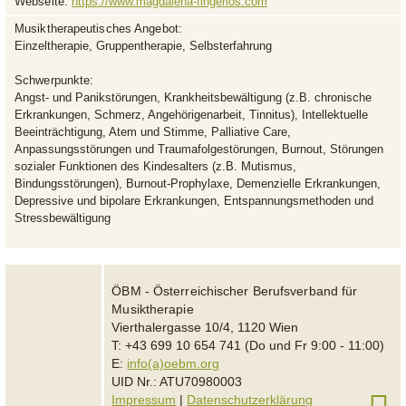
Webseite:
https://www.magdalena-fingerlos.com
Musiktherapeutisches Angebot:
Einzeltherapie, Gruppentherapie, Selbsterfahrung
Schwerpunkte:
Angst- und Panikstörungen, Krankheitsbewältigung (z.B. chronische
Erkrankungen, Schmerz, Angehörigenarbeit, Tinnitus), Intellektuelle
Beeinträchtigung, Atem und Stimme, Palliative Care,
Anpassungsstörungen und Traumafolgestörungen, Burnout, Störungen
sozialer Funktionen des Kindesalters (z.B. Mutismus,
Bindungsstörungen), Burnout-Prophylaxe, Demenzielle Erkrankungen,
Depressive und bipolare Erkrankungen, Entspannungsmethoden und
Stressbewältigung
ÖBM - Österreichischer Berufsverband für
Musiktherapie
Vierthalergasse 10/4, 1120 Wien
T: +43 699 10 654 741 (Do und Fr 9:00 - 11:00)
E:
info(a)oebm.org
UID Nr.: ATU70980003
Impressum
|
Datenschutzerklärung