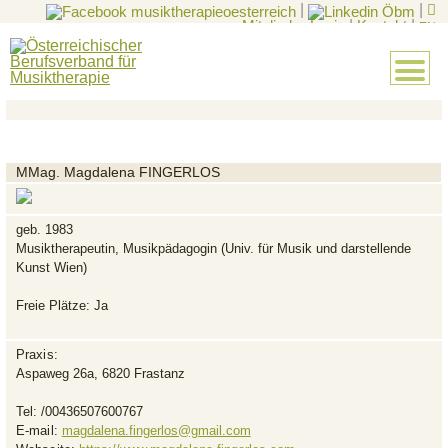
|
|
Mitglieder-Login
|
Kontakt
|
EN
MMag. Magdalena FINGERLOS
geb. 1983
Musiktherapeutin, Musikpädagogin (Univ. für Musik und darstellende
Kunst Wien)
Freie Plätze: Ja
Praxis:
Aspaweg 26a, 6820 Frastanz
Tel:
/00436507600767
E-mail:
magdalena.fingerlos@gmail.com