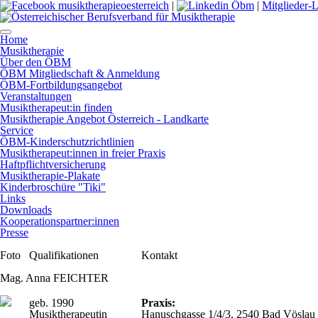
|
|
Mitglieder-
Home
Musiktherapie
Über den ÖBM
ÖBM Mitgliedschaft & Anmeldung
ÖBM-Fortbildungsangebot
Veranstaltungen
Musiktherapeut:in finden
Musiktherapie Angebot Österreich - Landkarte
Service
ÖBM-Kinderschutzrichtlinien
Musiktherapeut:innen in freier Praxis
Haftpflichtversicherung
Musiktherapie-Plakate
Kinderbroschüre "Tiki"
Links
Downloads
Kooperationspartner:innen
Presse
Foto
Qualifikationen
Kontakt
Mag. Anna FEICHTER
geb. 1990
Praxis:
Musiktherapeutin
Hanuschgasse 1/4/3, 2540 Bad Vöslau