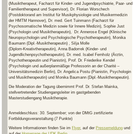
(Musiktherapeut, Facharzt für Kinder- und Jugendpsychiatrie, Paar- und
Familientherapeut und Supervisor),
Dr. Florian Worschech
(Postdoktorand am Institut für Musikphysiologie und Musikermedizin
der HMTM Hannover),
Dr. med. Gert Tuinmann
(Facharzt für
Psychosomatische Medizin sowie für Innere Medizin),
Sophie Just
(Psychologin und Musiktherapeutin),
Dr. Annerose Engel
(Klinische
Neuropsychologin und Psychologische Psychotherapeutin),
Monika
Baumann
(Dipl.-Musiktherapeutin) ,
Silja Molle
(Diplom‑Kreativtherapeutin),
Anna Badorrek
(Kinder- und
Jugendlichenpsychotherapeutin),
Dr. med. Isabel Fernholz
(Ärztin,
Psychotherapeutin und Pianistin),
Prof. Dr. Friederike Kendel
(Psychologin und außerplanmäßige Professorin an der Charité –
Universitätsmedizin Berlin),
Dr. Angelica Postu
(Pianistin, Psychologin
und Musiktherapeutin) und
Monika Baumann
(Dipl.-Musiktherapeutin).
Die Moderation der Tagung übernimmt
Prof. Dr. Stefan Mainka
,
stellvertretender Studiengangsleiter im gastgebenden
Masterstudiengang Musiktherapie.
Anmeldeschluss:
30. September;
von der DMtG zertifizierte
Fortbildungsveranstaltung (7 Punkte)
Weitere Informationen finden Sie im
Flyer
, auf der
Pressemeldung
und
auf der
Homepage der UDK Berlin
.