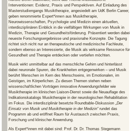
Interventionen: Evidenz, Praxis und Perspektiven
. Auf Einladung des
Masterstudiengangs Musiktherapie
, angesiedelt am UdK Berlin Career,
geben renommierte
Expert*innen
aus
Musiktherapie
,
Neurowissenschaften
,
Psychologie
und
Medizin
einen
aktuellen,
interdisziplinären Einblick
in die vielfältigen
Wirkungen von Musik in
Medizin, Therapie und Gesundheitsförderung
. Präsentiert werden dabei
neueste Forschungsergebnisse und praxisnahe Konzepte. Die Tagung
richtet sich nicht nur an therapeutische und medizinische Fachleute,
sondern ebenso an Interessierte, die Musik als wirksame Ressource für
Gesundheit und Therapie entdecken oder vertiefen möchten.
Musik wirkt unmittelbar auf das menschliche Gehirn und hinterlässt
dabei neuronale Spuren, die Krankheiten entgegenwirken – und Musik
berührt Menschen im Kern des Menschseins, im Emotionalen, im
Geistigen, im Körperlichen. Zu diesen Themen stehen neben
wissenschaftlichen Vorträgen
innovative Anwendungsfelder wie
Musiktherapie im klinischen Liaison-Dienst sowie die Neuauflage des
Indikationskatalogs Musiktherapie in der neurologischen Rehabilitation
im Fokus. Die interdisziplinär besetzte
Roundtable-Diskussion
„Der
Einsatz von Musik und Musiktherapie in der Medizin“
rundet das
Programm ab und eröffnet Raum für
Austausch zwischen Praxis,
Forschung und klinischer Anwendung
.
Als Expert*innen mit dabei sind:
Prof. Dr. Dr. Thomas Stegemann