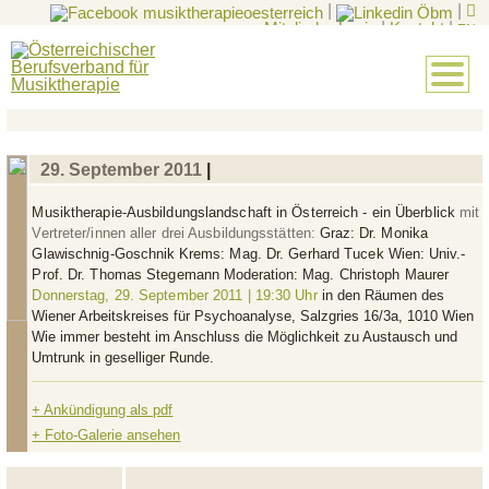
|
|
Mitglieder-Login
|
Kontakt
|
EN
29. September 2011
|
Musiktherapie-Ausbildungslandschaft in Österreich - ein Überblick
mit
Vertreter/innen aller drei Ausbildungsstätten:
Graz:
Dr. Monika
Glawischnig‐Goschnik
Krems:
Mag. Dr. Gerhard Tucek
Wien:
Univ.‐
Prof. Dr. Thomas Stegemann
Moderation:
Mag. Christoph Maurer
Donnerstag, 29. September 2011 | 19:30 Uhr
in den Räumen des
Wiener Arbeitskreises für Psychoanalyse, Salzgries 16/3a, 1010 Wien
Wie immer besteht im Anschluss die Möglichkeit zu Austausch und
Umtrunk in geselliger Runde.
+ Ankündigung als pdf
+ Foto-Galerie ansehen