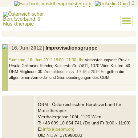
|
|
Mitglieder-Login
|
Kontakt
|
EN
16. Juni 2012
| Improvisationsgruppe
Samstag, 16. Juni 2012
18:00  21:00 Uhr
Veranstaltungsort: Praxis
Ursula Grillmeier‐Rehder, Kaiserstraße 74/11, 1070 Wien Kosten: 40  |
ÖBM-Mitglieder 30 
Anmeldeschluss: 19. Mai 2012
Es gelten die
allgemeinen Anmelde- und Stornobedingungen des ÖBM.
ÖBM - Österreichischer Berufsverband für
Musiktherapie
Vierthalergasse 10/4, 1120 Wien
T: +43 699 10 654 741 (Do und Fr 9:00 - 11:00)
E:
info(a)oebm.org
UID Nr.: ATU70980003