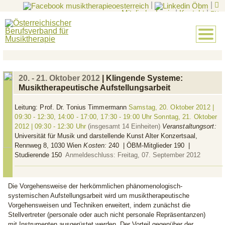
|
|
Mitglieder-Login
|
Kontakt
|
EN
20. - 21. Oktober 2012
| Klingende Systeme:
Musiktherapeutische Aufstellungsarbeit
Leitung:
Prof. Dr. Tonius Timmermann
Samstag, 20. Oktober 2012 |
09:30 - 12:30, 14:00 - 17:00, 17:30 - 19:00 Uhr Sonntag, 21. Oktober
2012 | 09:30 - 12:30 Uhr
(insgesamt 14 Einheiten)
Veranstaltungsort:
Universität für Musik und darstellende Kunst Alter Konzertsaal,
Rennweg 8, 1030 Wien
Kosten:
240  | ÖBM-Mitglieder 190  |
Studierende 150 
Anmeldeschluss: Freitag, 07. September 2012
Die Vorgehensweise der herkömmlichen phänomenologisch-
systemischen Aufstellungsarbeit wird um musiktherapeutische
Vorgehensweisen und Techniken erweitert, indem zunächst die
Stellvertreter (personale oder auch nicht personale Repräsentanzen)
mit Instrumenten ausgerüstet werden. Der Vorteil gegenüber der