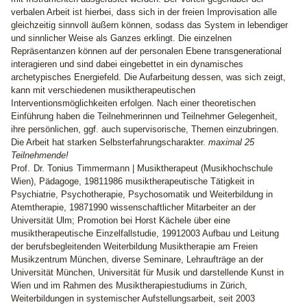
verbalen Arbeit ist hierbei, dass sich in der freien Improvisation alle
gleichzeitig sinnvoll äußern können, sodass das System in lebendiger
und sinnlicher Weise als Ganzes erklingt. Die einzelnen
Repräsentanzen können auf der personalen Ebene transgenerational
interagieren und sind dabei eingebettet in ein dynamisches
archetypisches Energiefeld. Die Aufarbeitung dessen, was sich zeigt,
kann mit verschiedenen musiktherapeutischen
Interventionsmöglichkeiten erfolgen. Nach einer theoretischen
Einführung haben die Teilnehmerinnen und Teilnehmer Gelegenheit,
ihre persönlichen, ggf. auch supervisorische, Themen einzubringen.
Die Arbeit hat starken Selbsterfahrungscharakter.
maximal 25
Teilnehmende!
Prof. Dr. Tonius Timmermann |
Musiktherapeut (Musikhochschule
Wien), Pädagoge, 19811986 musiktherapeutische Tätigkeit in
Psychiatrie, Psychotherapie, Psychosomatik und Weiterbildung in
Atemtherapie, 19871990 wissenschaftlicher Mitarbeiter an der
Universität Ulm; Promotion bei Horst Kächele über eine
musiktherapeutische Einzelfallstudie, 19912003 Aufbau und Leitung
der berufsbegleitenden Weiterbildung Musiktherapie am Freien
Musikzentrum München, diverse Seminare, Lehraufträge an der
Universität München, Universität für Musik und darstellende Kunst in
Wien und im Rahmen des Musiktherapiestudiums in Zürich,
Weiterbildungen in systemischer Aufstellungsarbeit, seit 2003