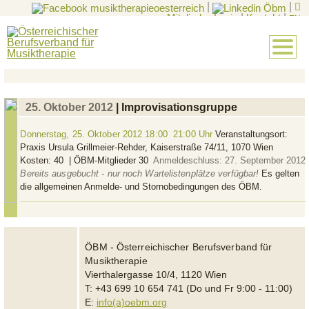
|
|
Mitglieder-Login
|
Kontakt
|
EN
25. Oktober 2012
| Improvisationsgruppe
Donnerstag, 25. Oktober 2012
18:00  21:00 Uhr
Veranstaltungsort:
Praxis Ursula Grillmeier‐Rehder, Kaiserstraße 74/11, 1070 Wien
Kosten: 40  | ÖBM-Mitglieder 30 
Anmeldeschluss: 27. September 2012
Bereits ausgebucht - nur noch Wartelistenplätze verfügbar!
Es gelten
die allgemeinen Anmelde- und Stornobedingungen des ÖBM.
ÖBM - Österreichischer Berufsverband für
Musiktherapie
Vierthalergasse 10/4, 1120 Wien
T: +43 699 10 654 741 (Do und Fr 9:00 - 11:00)
E:
info(a)oebm.org