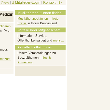
|
Mitglieder-Login
|
Kontakt
|
EN
Musiktherapeut:innen finden
 Medizin
Musiktherapeut:innen in freier
Praxis
in Ihrem Bundesland
linären
Vorteile Ihrer Mitgliedschaft
m:
Priv.-
Information, Service,
Öffentlichkeitsarbeit und
mehr ...
Aktuelle Fortbildungen
ampus
Unsere Veranstaltungen zu
Spezialthemen:
Infos &
mozart-
Anmeldung