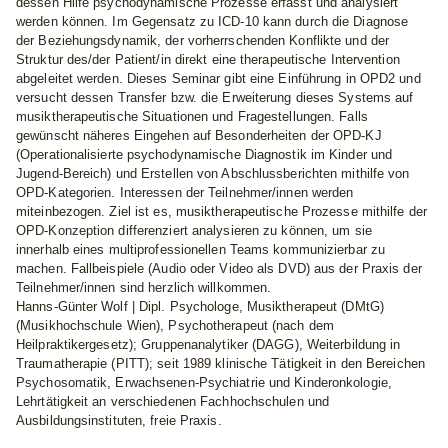
dessen Hilfe psychodynamische Prozesse erfasst und analysiert
werden können. Im Gegensatz zu ICD-10 kann durch die Diagnose
der Beziehungsdynamik, der vorherrschenden Konflikte und der
Struktur des/der Patient/in direkt eine therapeutische Intervention
abgeleitet werden. Dieses Seminar gibt eine Einführung in OPD2 und
versucht dessen Transfer bzw. die Erweiterung dieses Systems auf
musiktherapeutische Situationen und Fragestellungen. Falls
gewünscht näheres Eingehen auf Besonderheiten der OPD-KJ
(Operationalisierte psychodynamische Diagnostik im Kinder und
Jugend-Bereich) und Erstellen von Abschlussberichten mithilfe von
OPD-Kategorien. Interessen der Teilnehmer/innen werden
miteinbezogen. Ziel ist es, musiktherapeutische Prozesse mithilfe der
OPD-Konzeption differenziert analysieren zu können, um sie
innerhalb eines multiprofessionellen Teams kommunizierbar zu
machen. Fallbeispiele (Audio oder Video als DVD) aus der Praxis der
Teilnehmer/innen sind herzlich willkommen.
Hanns-Günter Wolf |
Dipl. Psychologe, Musiktherapeut (DMtG)
(Musikhochschule Wien), Psychotherapeut (nach dem
Heilpraktikergesetz); Gruppenanalytiker (DAGG), Weiterbildung in
Traumatherapie (PITT); seit 1989 klinische Tätigkeit in den Bereichen
Psychosomatik, Erwachsenen-Psychiatrie und Kinderonkologie,
Lehrtätigkeit an verschiedenen Fachhochschulen und
Ausbildungsinstituten, freie Praxis.