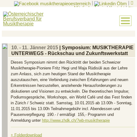
|
|
Mitglieder-Login
|
Kontakt
|
EN
10. - 11. Jänner 2015
| Symposium: MUSIKTHERAPIE
UNTERWEGS - Rückschau und Zukunftswerkstatt
Dieses Symposium nimmt den Rücktritt der beiden Schweizer
Musiktherapie-Pioniere Fritz Hegi und Maja Rüdisüli aus der Lehre
zum Anlass, sich zum heutigen Stand der Musiktherapie
auszutauschen, eine Verbindung zwischen Erfahrungen und neuen
Erkenntnissen herzustellen, anstehende Herausforderungen zu
diskutieren und Visionen zu entwickeln. Die theoretischen Impulse;
Podiumsgespräche, Workshops, ein World Café und das Fest finden
in Zürich / Schweiz statt. Samstag, 10.01.2015 ab 13.00h -­ Sonntag,
11.01.2015 bis 13.00h Teilnahmegebühr incl. Abendessen und
Pausenverpflegung  190.- / ermäßigt  155,- Programm und
Anmeldung unter
http://www.zhdk.ch/?wb-musiktherapie
+ Folderdownload