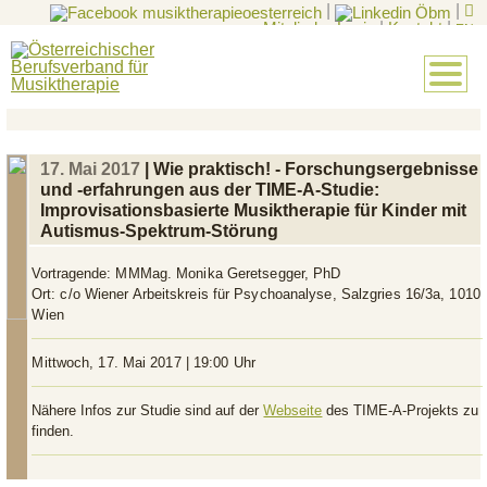
|
|
Mitglieder-Login
|
Kontakt
|
EN
17. Mai 2017
| Wie praktisch! - Forschungsergebnisse
und -erfahrungen aus der TIME-A-Studie:
Improvisationsbasierte Musiktherapie für Kinder mit
Autismus-Spektrum-Störung
Vortragende:
MMMag. Monika Geretsegger, PhD
Ort:
c/o Wiener Arbeitskreis für Psychoanalyse, Salzgries 16/3a, 1010
Wien
Mittwoch, 17. Mai 2017 | 19:00 Uhr
Nähere Infos zur Studie sind auf der
Webseite
des TIME-A-Projekts zu
finden.