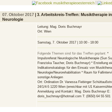
|
07. Oktober 2017
| 3. Arbeitskreis-Treffen: Musiktherapie in
Neurologie
Leitung:
Mag. Doris Buchmayr
Ort:
Wien
Samstag, 7. Oktober 2017 | 10:00 - 18:00
Folgende Themen sind für das Treffen geplant:
*
Impulsreferat Neurologische Musiktherapie (Sun Su
Franziska Taucher, Doris Buchmayr) * Erstellung e
Indikationskatalogs für den Einsatz von Musiktherap
Neurologie/Neurorehabilitation * Raum für Fallinterv
sonstige Anliegen
Ort:
Ordination Dr. Vanessa Fiebinger Schüttaußstr
24/1/4-5 1220 Wien (erreichbar mit U1 Kaisermühle
Anmeldung und Kontakt:
Mag. Doris Buchmayr E:
doris_buchmayr@hotmail.com T: (0650) 64 55 501