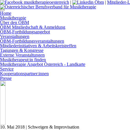
|
|
Mitglieder-
Home
Musiktherapie
Über den ÖBM
ÖBM Mitgliedschaft & Anmeldung
ÖBM-Fortbildungsangebot
Veranstaltungen
ÖBM-Fortbildungsveranstaltungen
Mitgliederinitiativen & Arbeitskreistreffen
Tagungen & Kongresse
Externe Veranstaltungen
Musiktherapeut:in finden
Musiktherapie Angebot Österreich - Landkarte
Service
Kooperationspartner:innen
Presse
10. Mai 2018
| Schweigen & Improvisation