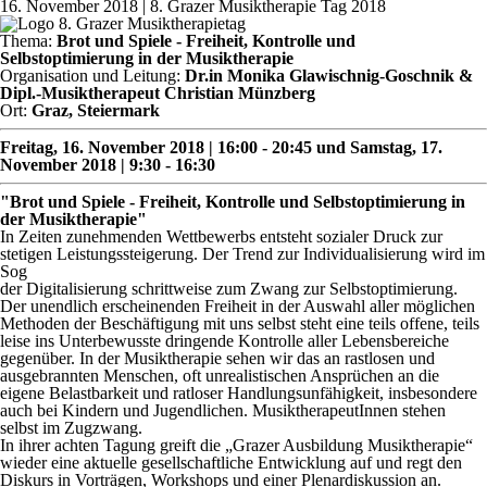
16. November 2018
| 8. Grazer Musiktherapie Tag 2018
Thema:
Brot und Spiele - Freiheit, Kontrolle und
Selbstoptimierung in der Musiktherapie
Organisation und Leitung:
Dr.in Monika Glawischnig-Goschnik &
Dipl.-Musiktherapeut Christian Münzberg
Ort:
Graz, Steiermark
Freitag, 16. November 2018 | 16:00 - 20:45 und Samstag, 17.
November 2018 | 9:30 - 16:30
"Brot und Spiele - Freiheit, Kontrolle und Selbstoptimierung in
der Musiktherapie"
In Zeiten zunehmenden Wettbewerbs entsteht sozialer Druck zur
stetigen Leistungssteigerung. Der Trend zur Individualisierung wird im
Sog
der Digitalisierung schrittweise zum Zwang zur Selbstoptimierung.
Der unendlich erscheinenden Freiheit in der Auswahl aller möglichen
Methoden der Beschäftigung mit uns selbst steht eine teils offene, teils
leise ins Unterbewusste dringende Kontrolle aller Lebensbereiche
gegenüber. In der Musiktherapie sehen wir das an rastlosen und
ausgebrannten Menschen, oft unrealistischen Ansprüchen an die
eigene Belastbarkeit und ratloser Handlungsunfähigkeit, insbesondere
auch bei Kindern und Jugendlichen. MusiktherapeutInnen stehen
selbst im Zugzwang.
In ihrer achten Tagung greift die „Grazer Ausbildung Musiktherapie“
wieder eine aktuelle gesellschaftliche Entwicklung auf und regt den
Diskurs in Vorträgen, Workshops und einer Plenardiskussion an.