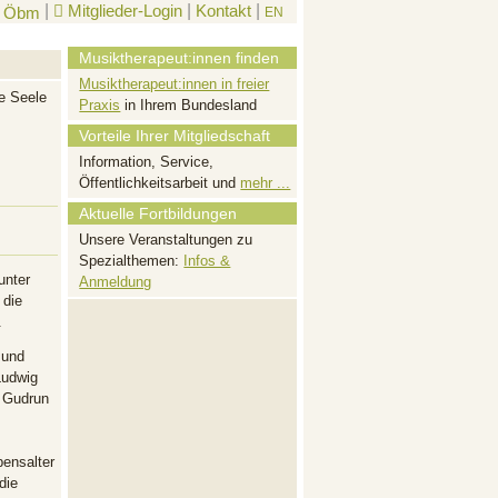
|
Mitglieder-Login
|
Kontakt
|
EN
Musiktherapeut:innen finden
Musiktherapeut:innen in freier
e Seele
Praxis
in Ihrem Bundesland
Vorteile Ihrer Mitgliedschaft
Information, Service,
Öffentlichkeitsarbeit und
mehr ...
Aktuelle Fortbildungen
Unsere Veranstaltungen zu
Spezialthemen:
Infos &
unter
Anmeldung
 die
.
 und
Ludwig
n Gudrun
bensalter
die