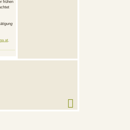
r frühen
uchtet
tätigung
ga.at
.