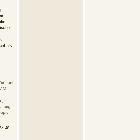
g
on
che
tische

ent als
Zentrum
WIM,
n;
ratung
rapie
ße 48,