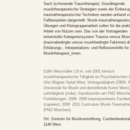
Sack (schonende Traumtherapie). Grundlegende
musiktherapeutische Strategien sowie der Einbezu
traumatherapeutischer Techniken werden anhand v
Fallbeispielen dargestellt. Musik-traumatherapeutis
Übungen und Kleingruppenarbeit sollen für die prak
Arbeit von Nutzen sein. Das von der Vortragenden
entwickelte Kategoriensystem Trauma versus Musik
(traumabedingte versus musikbedingte Faktoren) di
Erklärungs-, Interpretations- und Reflexionshilfe für
Musiktherapeut_innen.
Edith Wiesmüller
|
Dr.in, seit 2001 klinisch
musiktherapeutische Tätigkeit im Psychiatrischen 
Otto Wagner Spital Wien; Vortragstätigkeit (ÖBM, 
Universität für Musik und darstellende Kunst Wien),
Lehrtätigkeit (mdw), Gastdozentin am FMZ Münche
Fortbildungen: 2008  2009 traumazentrierte Fachbe
(zapwien); 2009  2011 Curriculum Musik-Traumathe
(FMZ München);
Ort:
Zentrum für Musikvermittlung, Cumberlandstra
1140 Wien