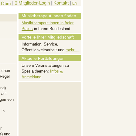
|
Mitglieder-Login
|
Kontakt
|
EN
Musiktherapeut:innen finden
Musiktherapeut:innen in freier
Praxis
in Ihrem Bundesland
Vorteile Ihrer Mitgliedschaft
Information, Service,
Öffentlichkeitsarbeit und
mehr ...
Aktuelle Fortbildungen
Unsere Veranstaltungen zu
auchen
Spezialthemen:
Infos &
 Regel
Anmeldung
ung)
 auf
ngen von
 in
r
e) und