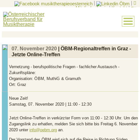
|
|
Mitglieder-Login
|
Kontakt
|
EN
07. November 2020
| ÖBM-Regionaltreffen in Graz -
Jetzte Online-Treffen
Vernetzung - berufspolitische Fragen - fachlicher Austausch -
Zukunftspläne:
Organisation:
ÖBM, MuthiG & Gramuth
Ort:
Graz
Neue Zeit!
Samstag, 07. November 2020 | 11:00 - 12:30
Jetzt Online-Treffen in verkürzter Form von 11:00 - 12:30 Uhr.
Um den
Zugangslink zu erhatlen, melden Sie sich bitte bis Freitag 6. November
2020 unter
info@oebm.org
an.
Der Vorstand des ÖBM wird sich auf die Reise in Richtung Süden