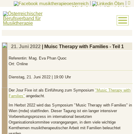
|
|
Mitglieder-Login
|
Kontakt
|
EN
21. Juni 2022
| Muisc Therapy with Families - Teil 1
Referentin:
Mag. Eva Phan Quoc
Ort:
Online
Dienstag, 21. Juni 2022 | 19:00 Uhr
Der Jour Fixe ist als Einführung zum Symposium
"Music Therapy with
Families"
angedacht.
Im Herbst 2022 wird das
Symposium "Music Therapy with Families"
in
Wien (mdw) stattfinden. Dieser Tagung ist ein langer intensiver
Vorbereitungsprozess im international besetzten
Organisationskommitee vorangegangen, in dem viele wichtige
Kernthemen musiktherapeutischer Arbeit mit Familien beleuchtet
wurden.