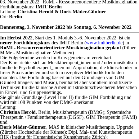
03. November 2022
| RoMI - Ressourcenorientierte Musikimagination
Fortbildungskurs:
IMIT Berlin
Leitung:
Christina Herold & Doris Mäder-Güntner
Ort:
Berlin
Donnerstag, 3. November 2022 bis Sonntag, 6. November 2022
Im Herbst 2022
, Start des 1. Moduls 3.-6. November 2022, ist ein
neuer Fortbildungskurs
des IMIT Berlin (
www.imitberlin.de
) in
RoMI - Ressourcenorientierter
Musikimagination geplant
(früher
MiMe - Musikimaginative Methoden).
Die Folgetermine werden im Kurs gemeinsam vereinbart.
Der Kurs richtet sich an Musiktherapeut_innen und / oder musikalisch
fundierte Psychotherapeut_innen mit Approbation, die klinisch oder in
freier Praxis arbeiten und sich in rezeptiver Methodik fortbilden
möchten. Die Fortbildung basiert auf den Grundlagen von GIM
(Guided Imagery and Music), beinhaltet aber vor allem modifizierte
Techniken für die klinische Arbeit mit strukturschwächeren Menschen
in Einzel- und Gruppensettings.
Sie gilt als Grundlage (Level I und II) für die GIM-Fortbildung und
wird mit 108 Punkten von der DMtG anerkannt.
Leitung:
Christina Herold
, Berlin, Musiktherapeutin (DMtG); Systemische
Therapeutin / Familientherapeutin (DGSF), GIM Therapeutin (FAMI)
und
Doris Mäder-Güntner
, MAS in klinischer Musiktherapie, Upgrade
(Zürcher Hochschule der Künste); Dipl. Mal- und Kunsttherapeutin
IHK (Institut für Humanistische Kunsttherapie Zürich);