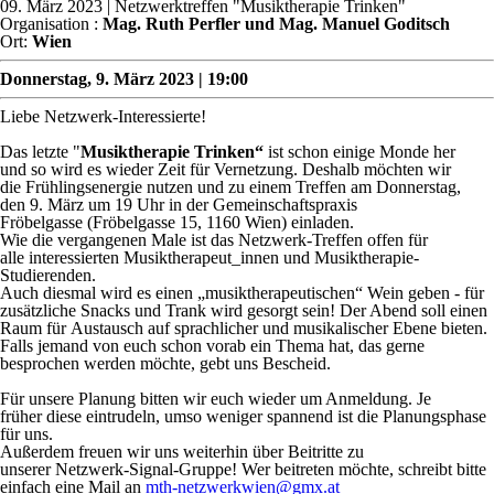
09. März 2023
| Netzwerktreffen "Musiktherapie Trinken"
Organisation :
Mag. Ruth Perfler und Mag. Manuel Goditsch
Ort:
Wien
Donnerstag, 9. März 2023 | 19:00
Liebe Netzwerk-Interessierte!
Das letzte "
Musiktherapie Trinken“
ist schon einige Monde her
und so wird es wieder Zeit für Vernetzung. Deshalb möchten wir
die Frühlingsenergie nutzen und zu einem Treffen am Donnerstag,
den 9. März um 19 Uhr in der Gemeinschaftspraxis
Fröbelgasse (Fröbelgasse 15, 1160 Wien) einladen.
Wie die vergangenen Male ist das Netzwerk-Treffen offen für
alle interessierten Musiktherapeut_innen und Musiktherapie-
Studierenden.
Auch diesmal wird es einen „musiktherapeutischen“ Wein geben - für
zusätzliche Snacks und Trank wird gesorgt sein! Der Abend soll einen
Raum für Austausch auf sprachlicher und musikalischer Ebene bieten.
Falls jemand von euch schon vorab ein Thema hat, das gerne
besprochen werden möchte, gebt uns Bescheid.
Für unsere Planung bitten wir euch wieder um Anmeldung. Je
früher diese eintrudeln, umso weniger spannend ist die Planungsphase
für uns.
Außerdem freuen wir uns weiterhin über Beitritte zu
unserer Netzwerk-Signal-Gruppe! Wer beitreten möchte, schreibt bitte
einfach eine Mail an
mth-netzwerkwien@gmx.at