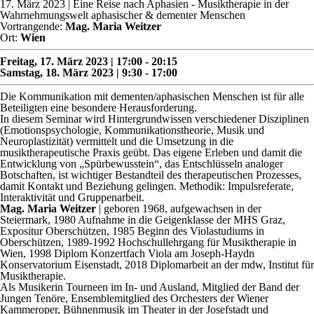
17. März 2023
| Eine Reise nach Aphasien - Musiktherapie in der
Wahrnehmungswelt aphasischer & dementer Menschen
Vortrangende:
Mag. Maria Weitzer
Ort:
Wien
Freitag, 17. März 2023 | 17:00 - 20:15
Samstag, 18. März 2023 | 9:30 - 17:00
Die Kommunikation mit dementen/aphasischen Menschen ist für alle
Beteiligten eine besondere Herausforderung.
In diesem Seminar wird Hintergrundwissen verschiedener Disziplinen
(Emotionspsychologie, Kommunikationstheorie, Musik und
Neuroplastizität) vermittelt und die Umsetzung in die
musiktherapeutische Praxis geübt. Das eigene Erleben und damit die
Entwicklung von „Spürbewusstein“, das Entschlüsseln analoger
Botschaften, ist wichtiger Bestandteil des therapeutischen Prozesses,
damit Kontakt und Beziehung gelingen. Methodik: Impulsreferate,
Interaktivität und Gruppenarbeit.
Mag. Maria Weitzer
| geboren 1968, aufgewachsen in der
Steiermark, 1980 Aufnahme in die Geigenklasse der MHS Graz,
Expositur Oberschützen, 1985 Beginn des Violastudiums in
Oberschützen, 1989-1992 Hochschullehrgang für Musiktherapie in
Wien, 1998 Diplom Konzertfach Viola am Joseph-Haydn
Konservatorium Eisenstadt, 2018 Diplomarbeit an der mdw, Institut für
Musiktherapie.
Als Musikerin Tourneen im In- und Ausland, Mitglied der Band der
Jungen Tenöre, Ensemblemitglied des Orchesters der Wiener
Kammeroper, Bühnenmusik im Theater in der Josefstadt und