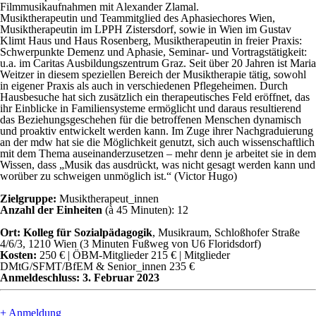
Filmmusikaufnahmen mit Alexander Zlamal.
Musiktherapeutin und Teammitglied des Aphasiechores Wien,
Musiktherapeutin im LPPH Zistersdorf, sowie in Wien im Gustav
Klimt Haus und Haus Rosenberg, Musiktherapeutin in freier Praxis:
Schwerpunkte Demenz und Aphasie, Seminar- und Vortragstätigkeit:
u.a. im Caritas Ausbildungszentrum Graz. Seit über 20 Jahren ist Maria
Weitzer in diesem speziellen Bereich der Musiktherapie tätig, sowohl
in eigener Praxis als auch in verschiedenen Pflegeheimen. Durch
Hausbesuche hat sich zusätzlich ein therapeutisches Feld eröffnet, das
ihr Einblicke in Familiensysteme ermöglicht und daraus resultierend
das Beziehungsgeschehen für die betroffenen Menschen dynamisch
und proaktiv entwickelt werden kann. Im Zuge ihrer Nachgraduierung
an der mdw hat sie die Möglichkeit genutzt, sich auch wissenschaftlich
mit dem Thema auseinanderzusetzen – mehr denn je arbeitet sie in dem
Wissen, dass „Musik das ausdrückt, was nicht gesagt werden kann und
worüber zu schweigen unmöglich ist.“ (Victor Hugo)
Zielgruppe:
Musiktherapeut_innen
Anzahl der Einheiten
(à 45 Minuten): 12
Ort:
Kolleg für Sozialpädagogik
, Musikraum, Schloßhofer Straße
4/6/3, 1210 Wien (3 Minuten Fußweg von U6 Floridsdorf)
Kosten:
250 € | ÖBM-Mitglieder 215 € | Mitglieder
DMtG/SFMT/BfEM & Senior_innen 235 €
Anmeldeschluss:
3. Februar 2023
+ Anmeldung