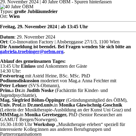
29. November 2024
| 40 Jahre ÖBM - Spuren hinterlassen
Typus:
große Jubiläumsfeier
Ort:
Wien
Freitag, 29. November 2024 | ab 13:45 Uhr
Datum
: 29. November 2024
Ort
: Co-Innovation Factory | Absberggasse 27/1/3, 1100 Wien
Die Anmeldung ist beendet. Bei Fragen wenden Sie sich bitte an
gabriela.troebinger@oebm.org
.
Ablauf des gemeinsamen Tages:
13:45 Uhr
Einlass
und Ankommen der Gäste
14:30 Uhr:
Festvortrag
mit Astrid Heine, BSc. MSc. PhD
Podiumsdiskussion
moderiert von Mag.
a
Anna Feichter mit
Peter Lehner
(SVS-Obmann),
Prim.
a
Dr.
in
Judith Noske
(Fachärztin für Kinder- und
Jugendpsychiatrie),
Mag. Siegfried Böhm-Öppinger
(Gründungsmitglied des ÖBM),
Univ. Prof.
in
Dr.med.univ.
in
Monika Glawischnig-Goschnik
(Leiterin der Musiktherapie-Ausbildung an der Kunst Uni Graz) und
MMMag.
in
Monika Geretsegger,
PhD (Senior Researcher am
GAMUT Bergen/Norwegen).
16:30-18:00 Uhr
Workshop
„Musiktherapie erleben“ speziell für
interessierte Kolleg:innen aus anderen Berufsgruppen und
Partnerorganisationen