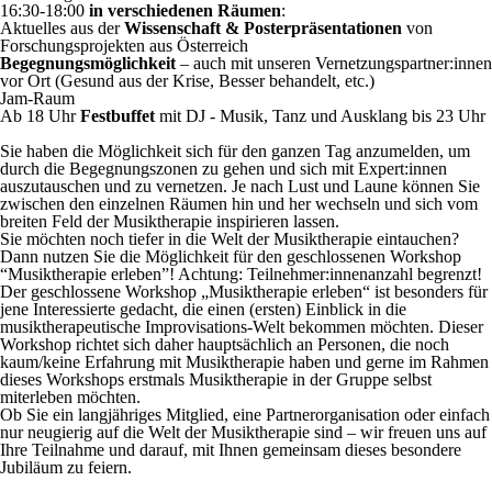
16:30-18:00
in verschiedenen Räumen
:
Aktuelles aus der
Wissenschaft & Posterpräsentationen
von
Forschungsprojekten aus Österreich
Begegnungsmöglichkeit
– auch mit unseren Vernetzungspartner:innen
vor Ort (Gesund aus der Krise, Besser behandelt, etc.)
Jam-Raum
Ab 18 Uhr
Festbuffet
mit DJ - Musik, Tanz und Ausklang bis 23 Uhr
Sie haben die Möglichkeit sich für den ganzen Tag anzumelden, um
durch die Begegnungszonen zu gehen und sich mit Expert:innen
auszutauschen und zu vernetzen. Je nach Lust und Laune können Sie
zwischen den einzelnen Räumen hin und her wechseln und sich vom
breiten Feld der Musiktherapie inspirieren lassen.
Sie möchten noch tiefer in die Welt der Musiktherapie eintauchen?
Dann nutzen Sie die Möglichkeit für den geschlossenen Workshop
“Musiktherapie erleben”! Achtung: Teilnehmer:innenanzahl begrenzt!
Der geschlossene Workshop „Musiktherapie erleben“ ist besonders für
jene Interessierte gedacht, die einen (ersten) Einblick in die
musiktherapeutische Improvisations-Welt bekommen möchten. Dieser
Workshop richtet sich daher hauptsächlich an Personen, die noch
kaum/keine Erfahrung mit Musiktherapie haben und gerne im Rahmen
dieses Workshops erstmals Musiktherapie in der Gruppe selbst
miterleben möchten.
Ob Sie ein langjähriges Mitglied, eine Partnerorganisation oder einfach
nur neugierig auf die Welt der Musiktherapie sind – wir freuen uns auf
Ihre Teilnahme und darauf, mit Ihnen gemeinsam dieses besondere
Jubiläum zu feiern.