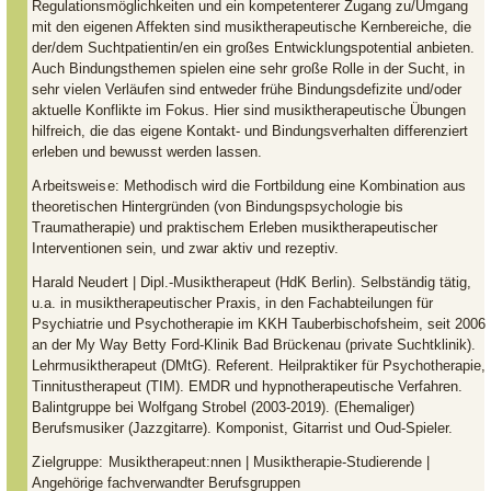
Regulationsmöglichkeiten und ein kompetenterer Zugang zu/Umgang
mit den eigenen Affekten sind musiktherapeutische Kernbereiche, die
der/dem Suchtpatientin/en ein großes Entwicklungspotential anbieten.
Auch Bindungsthemen spielen eine sehr große Rolle in der Sucht, in
sehr vielen Verläufen sind entweder frühe Bindungsdefizite und/oder
aktuelle Konflikte im Fokus. Hier sind musiktherapeutische Übungen
hilfreich, die das eigene Kontakt- und Bindungsverhalten differenziert
erleben und bewusst werden lassen.
Arbeitsweise:
Methodisch wird die Fortbildung eine Kombination aus
theoretischen Hintergründen (von Bindungspsychologie bis
Traumatherapie) und praktischem Erleben musiktherapeutischer
Interventionen sein, und zwar aktiv und rezeptiv.
Harald Neudert
| Dipl.-Musiktherapeut (HdK Berlin). Selbständig tätig,
u.a. in musiktherapeutischer Praxis, in den Fachabteilungen für
Psychiatrie und Psychotherapie im KKH Tauberbischofsheim, seit 2006
an der My Way Betty Ford-Klinik Bad Brückenau (private Suchtklinik).
Lehrmusiktherapeut (DMtG). Referent. Heilpraktiker für Psychotherapie,
Tinnitustherapeut (TIM). EMDR und hypnotherapeutische Verfahren.
Balintgruppe bei Wolfgang Strobel (2003-2019). (Ehemaliger)
Berufsmusiker (Jazzgitarre). Komponist, Gitarrist und Oud-Spieler.
Zielgruppe:
Musiktherapeut:nnen | Musiktherapie-Studierende |
Angehörige fachverwandter Berufsgruppen