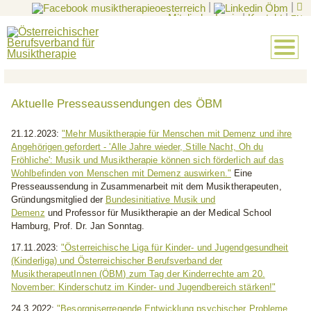
|
|
Mitglieder-Login
|
Kontakt
|
EN
Aktuelle Presseaussendungen des ÖBM
21.12.2023:
"Mehr Musiktherapie für Menschen mit Demenz und ihre
Angehörigen gefordert - 'Alle Jahre wieder, Stille Nacht, Oh du
Fröhliche': Musik und Musiktherapie können sich förderlich auf das
Wohlbefinden von Menschen mit Demenz auswirken."
Eine
Presseaussendung in Zusammenarbeit mit dem
Musiktherapeuten,
Gründungsmitglied
der
Bundesinitiative Musik und
Demenz
und
Professor für Musiktherapie
an der
Medical School
Hamburg, Prof. Dr. Jan Sonntag.
17.11.2023:
"
Österreichische Liga für Kinder- und Jugendgesundheit
(Kinderliga) und Österreichischer Berufsverband der
MusiktherapeutInnen (ÖBM) zum Tag der Kinderrechte am 20.
November: Kinderschutz im Kinder- und Jugendbereich stärken!
"
24.3.2022:
"Besorgniserregende Entwicklung psychischer Probleme