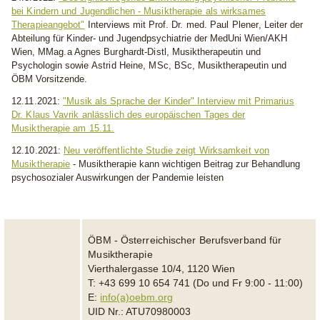
bei Kindern und Jugendlichen - Musiktherapie als wirksames
Therapieangebot"
Interviews mit
Prof. Dr. med. Paul Plener
, Leiter der
Abteilung für Kinder- und Jugendpsychiatrie der MedUni Wien/AKH
Wien,
MMag.a Agnes Burghardt-Distl
, Musiktherapeutin und
Psychologin sowie
Astrid Heine, MSc, BSc
, Musiktherapeutin und
ÖBM Vorsitzende.
12.11.2021:
"Musik als Sprache der Kinder" Interview mit Primarius
Dr. Klaus Vavrik anlässlich des europäischen Tages der
Musiktherapie am 15.11.
12.10.2021:
Neu veröffentlichte Studie zeigt Wirksamkeit von
Musiktherapie
- Musiktherapie kann wichtigen Beitrag zur Behandlung
psychosozialer Auswirkungen der Pandemie leisten
ÖBM - Österreichischer Berufsverband für
Musiktherapie
Vierthalergasse 10/4, 1120 Wien
T: +43 699 10 654 741 (Do und Fr 9:00 - 11:00)
E:
info(a)oebm.org
UID Nr.: ATU70980003