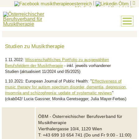
|
|
Mitglieder-Login
|
Kontakt
|
EN
Studien zu Musiktherapie
1.11.2022:
Wissenschaftliches Portfolio zu ausgewählten
Berufsfeldern der Musiktherapie
-
inkl. jeweils vorhandener
Studien
(aktualisiert 11/2024 und 05/2025)
1.10.2021: European Journal of Public Health:
"
Effectiveness of
music therapy for autism spectrum disorder, dementia, depression,
insomnia and schizophrenia: update of systematic reviews
"
(ckab042/
Lucia Gassner
,
Monika Geretsegger
,
Julia Mayer-Ferbas)
ÖBM - Österreichischer Berufsverband für
Musiktherapie
Vierthalergasse 10/4, 1120 Wien
T: +43 699 10 654 741 (Do und Fr 9:00 - 11:00)