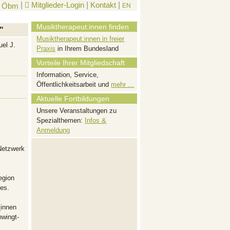
|
Mitglieder-Login
|
Kontakt
|
EN
Musiktherapeut:innen finden
"
Musiktherapeut:innen in freier
el J.
Praxis
in Ihrem Bundesland
Vorteile Ihrer Mitgliedschaft
Information, Service,
Öffentlichkeitsarbeit und
mehr ...
Aktuelle Fortbildungen
Unsere Veranstaltungen zu
Spezialthemen:
Infos &
Anmeldung
 Netzwerk
egion
es.
_innen
hwingt-