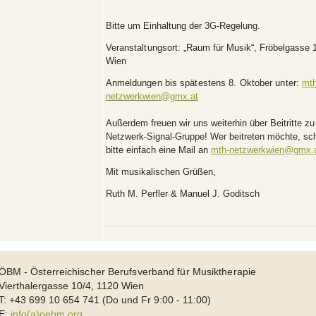
Bitte um Einhaltung der 3G-Regelung
.
Veranstaltungsort:
„Raum für Musik“, Fröbelgasse 
Wien
Anmeldungen bis spätestens 8. Oktober unter:
mth
netzwerkwien@gmx.at
Außerdem freuen wir uns weiterhin über Beitritte zu
Netzwerk-Signal-Gruppe! Wer beitreten möchte, sch
bitte einfach eine Mail an
mth-netzwerkwien@gmx.
Mit musikalischen Grüßen,
Ruth M. Perfler & Manuel J. Goditsch
ÖBM - Österreichischer Berufsverband für Musiktherapie
Vierthalergasse 10/4, 1120 Wien
T: +43 699 10 654 741 (Do und Fr 9:00 - 11:00)
E:
info(a)oebm.org