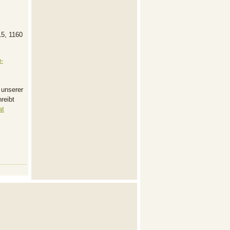
15, 1160
-
 unserer
reibt
at