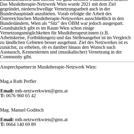
Das Musiktherapie-Netzwerk Wien wurde 2021 mit dem Ziel
gegründet, niederschwellige Vernetzungsarbeit auch in der
Bundeshauptstadt anzubieten. Vorab erfolgte die Arbeit des
Österreichischen Musiktherapie-Netzwerkes ausschließlich in den
Bundesländern, Wien als “Sitz” des ÖBM war jedoch ausgespart.
Grundsätzlich gibt es im Raum Wien schon einige
Vernetzungsmöglichkeiten für Musiktherapeut:innen (z.B.
Arbeitskreise, Fortbildungen) und das Stellenangebot ist im Vergleich
zu ländlichen Gebieten besser ausgebaut. Ziel des Netzwerkes ist es
zunächst, zu erheben, ob es darüber hinaus den Wunsch nach
Austausch, Kennenlernen und (musikalischer) Vernetzung in der
Community gibt.
Ansprechpartner:in Musiktherapie-Netzwerk Wien:
Mag.a Ruth Perfler
Email:
mth-netzwerkwien@gmx.at
T:
0676 960 65 42
Mag. Manuel Goditsch
Email:
mth-netzwerkwien@gmx.at
T:
0664 140 69 89