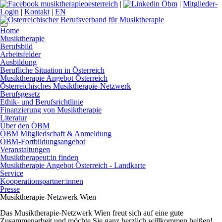
|
|
Mitglieder-
Login
|
Kontakt
|
EN
Home
Musiktherapie
Berufsbild
Arbeitsfelder
Ausbildung
Berufliche Situation in Österreich
Musiktherapie Angebot Österreich
Österreichisches Musiktherapie-Netzwerk
Berufsgesetz
Ethik- und Berufsrichtlinie
Finanzierung von Musiktherapie
Literatur
Über den ÖBM
ÖBM Mitgliedschaft & Anmeldung
ÖBM-Fortbildungsangebot
Veranstaltungen
Musiktherapeut:in finden
Musiktherapie Angebot Österreich - Landkarte
Service
Kooperationspartner:innen
Presse
Musiktherapie-Netzwerk Wien
Das Musiktherapie-Netzwerk Wien freut sich auf eine gute
Zusammenarbeit und möchte Sie ganz herzlich willkommen heißen!