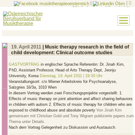
|
|
Mitglieder-Login
|
Kontakt
|
EN
19. April 2011
| Music therapy research in the field of
child development: Clinical outcome studies
GASTVORTRAG
in englischer Sprache Referentin:
Dr. Jinah Kim,
PhD,
Assistant Professor, Head of Arts Therapy Dept, Jeonju
University, Korea
Dienstag, 19. April 2011 | 19:30 Uhr
Veranstaltungsort: c/o Wiener Arbeitskreis für Psychoanalyse,
Salzgries 16/3a, 1010 Wien
In diesem Vortrag werden zwei Forschungsprojekte vorgestellt: 1.
Effects of music therapy on joint attention and affect sharing behaviors
in children with autism 2. Effects of music therapy for children who are
exposed to childhood abuse and absolute poverty
Von Jinah Kim
gemeinsam mit Christian Gold und Tony Wigram publizierte papers zum
Thema unter Details.
Nach dem Vortrag Gelegenheit zu Diskussion und Austausch.