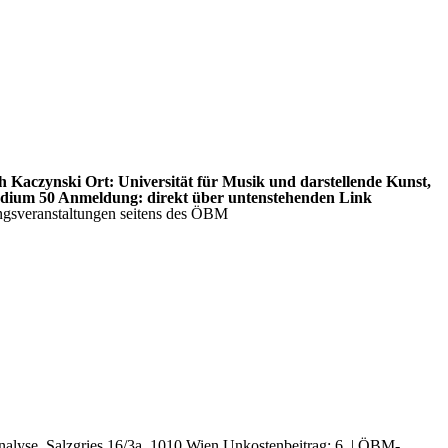
th Kaczynski
Ort:
Universität für Musik und darstellende Kunst,
adium 50
Anmeldung:
direkt über untenstehenden Link
gsveranstaltungen seitens des ÖBM
nalyse, Salzgries 16/3a, 1010 Wien
Unkostenbeitrag: 6  | ÖBM-