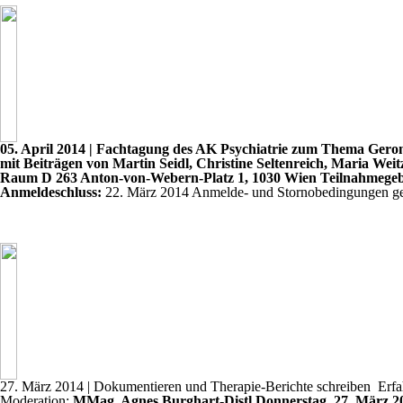
05. April 2014
| Fachtagung des AK Psychiatrie zum Thema Geron
mit Beiträgen von Martin Seidl, Christine Seltenreich, Maria We
Raum D 263 Anton-von-Webern-Platz 1, 1030 Wien
Teilnahmege
Anmeldeschluss:
22. März 2014 Anmelde- und Stornobedingungen gem
27. März 2014
| Dokumentieren und Therapie-Berichte schreiben  Erf
Moderation:
MMag. Agnes Burghart-Distl
Donnerstag, 27. März 2