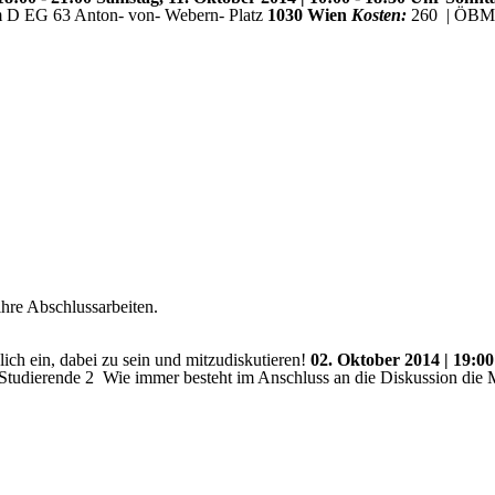
um D EG 63 Anton- von- Webern- Platz
1030 Wien
Kosten:
260  | ÖBM-
ihre Abschlussarbeiten.
lich ein, dabei zu sein und mitzudiskutieren!
02. Oktober 2014 | 19:0
Studierende 2 
Wie immer besteht im Anschluss an die Diskussion die 