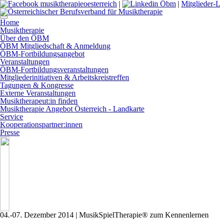
|
|
Mitglieder-
Home
Musiktherapie
Über den ÖBM
ÖBM Mitgliedschaft & Anmeldung
ÖBM-Fortbildungsangebot
Veranstaltungen
ÖBM-Fortbildungsveranstaltungen
Mitgliederinitiativen & Arbeitskreistreffen
Tagungen & Kongresse
Externe Veranstaltungen
Musiktherapeut:in finden
Musiktherapie Angebot Österreich - Landkarte
Service
Kooperationspartner:innen
Presse
04.-07. Dezember 2014
| MusikSpielTherapie® zum Kennenlernen