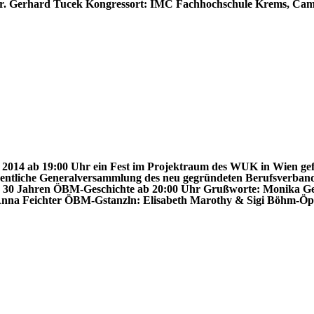
Dr. Gerhard Tucek
Kongressort:
IMC Fachhochschule Krems, Camp
 2014 ab 19:00 Uhr ein Fest im Projektraum des WUK in Wien gefe
ntliche Generalversammlung des neu gegründeten Berufsverbande
n 30 Jahren ÖBM-Geschichte
ab 20:00 Uhr
Grußworte:
Monika Ge
nna Feichter
ÖBM-Gstanzln:
Elisabeth Marothy & Sigi Böhm-Öp