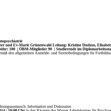
topsychiatrie
itzer und Ev-Marie Grünenwald Leitung: Kristine Dudzus, Elisabe
bühr:
100  | ÖBM‐Mitglieder 90  | Studierende im Diplomarbeitsst
äß den allgemeinen Anmelde- und Stornobedingungen für Fortbildun
ahrungsaustausch, Information und Diskussion
014 | 19:00 Uhr
in den Räumen des Wiener Arbeitskreises für Psychoa