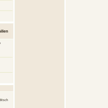
ilien
a
ditsch