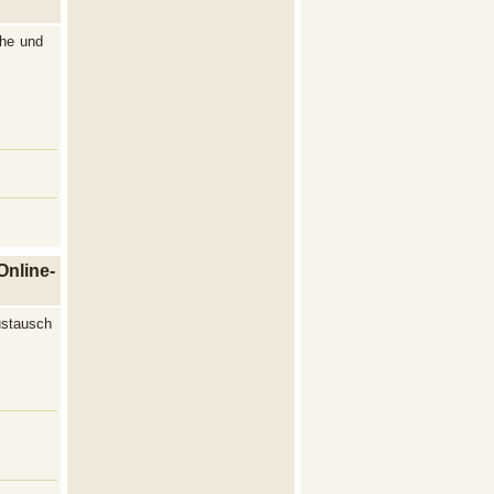
he und
Online-
ustausch