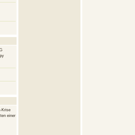
NG
py
-Krise
ten einer