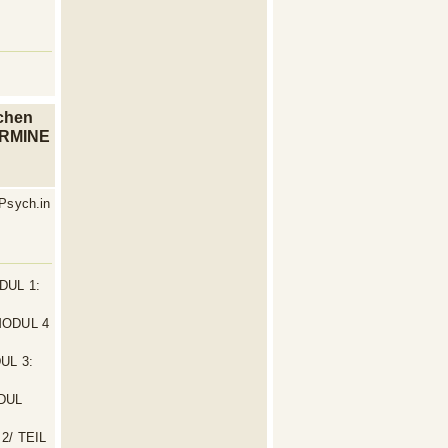
chen
TERMINE
M
 Psych.in
ODUL 1:
(MODUL 4
DUL 3:
ODUL
 2/ TEIL