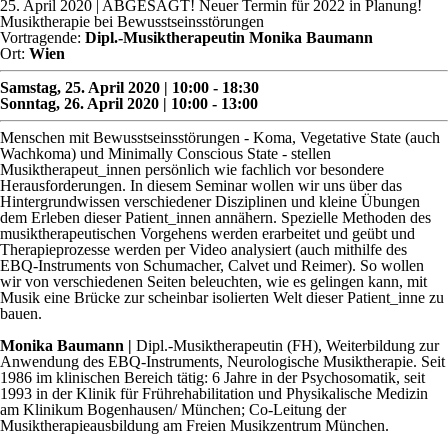
25. April 2020
| ABGESAGT! Neuer Termin für 2022 in Planung!
Musiktherapie bei Bewusstseinsstörungen
Vortragende:
Dipl.-Musiktherapeutin Monika Baumann
Ort:
Wien
Samstag, 25. April 2020 | 10:00 - 18:30
Sonntag, 26. April 2020 | 10:00 - 13:00
Menschen mit Bewusstseinsstörungen - Koma, Vegetative State (auch
Wachkoma) und Minimally Conscious State - stellen
Musiktherapeut_innen persönlich wie fachlich vor besondere
Herausforderungen. In diesem Seminar wollen wir uns über das
Hintergrundwissen verschiedener Disziplinen und kleine Übungen
dem Erleben dieser Patient_innen annähern. Spezielle Methoden des
musiktherapeutischen Vorgehens werden erarbeitet und geübt und
Therapieprozesse werden per Video analysiert (auch mithilfe des
EBQ-Instruments von Schumacher, Calvet und Reimer). So wollen
wir von verschiedenen Seiten beleuchten, wie es gelingen kann, mit
Musik eine Brücke zur scheinbar isolierten Welt dieser Patient_inne zu
bauen.
Monika Baumann |
Dipl.-Musiktherapeutin (FH), Weiterbildung zur
Anwendung des EBQ-Instruments, Neurologische Musiktherapie. Seit
1986 im klinischen Bereich tätig: 6 Jahre in der Psychosomatik, seit
1993 in der Klinik für Frührehabilitation und Physikalische Medizin
am Klinikum Bogenhausen/ München; Co-Leitung der
Musiktherapieausbildung am Freien Musikzentrum München.