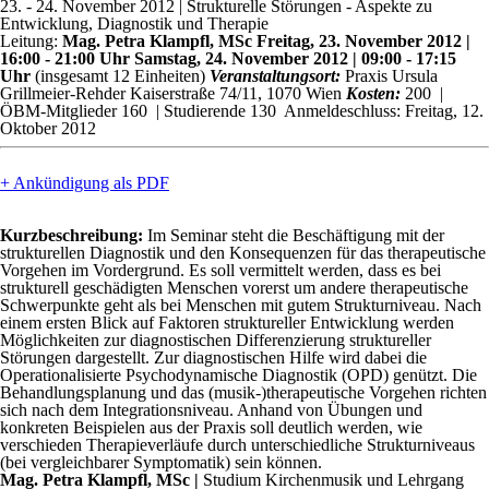
23. - 24. November 2012
| Strukturelle Störungen - Aspekte zu
Entwicklung, Diagnostik und Therapie
Leitung:
Mag. Petra Klampfl, MSc
Freitag, 23. November 2012 |
16:00 - 21:00 Uhr Samstag, 24. November 2012 | 09:00 - 17:15
Uhr
(insgesamt 12 Einheiten)
Veranstaltungsort:
Praxis Ursula
Grillmeier-Rehder Kaiserstraße 74/11, 1070 Wien
Kosten:
200  |
ÖBM-Mitglieder 160  | Studierende 130 
Anmeldeschluss: Freitag, 12.
Oktober 2012
+ Ankündigung als PDF
Kurzbeschreibung:
Im Seminar steht die Beschäftigung mit der
strukturellen Diagnostik und den Konsequenzen für das therapeutische
Vorgehen im Vordergrund. Es soll vermittelt werden, dass es bei
strukturell geschädigten Menschen vorerst um andere therapeutische
Schwerpunkte geht als bei Menschen mit gutem Strukturniveau. Nach
einem ersten Blick auf Faktoren struktureller Entwicklung werden
Möglichkeiten zur diagnostischen Differenzierung struktureller
Störungen dargestellt. Zur diagnostischen Hilfe wird dabei die
Operationalisierte Psychodynamische Diagnostik (OPD) genützt. Die
Behandlungsplanung und das (musik-)therapeutische Vorgehen richten
sich nach dem Integrationsniveau. Anhand von Übungen und
konkreten Beispielen aus der Praxis soll deutlich werden, wie
verschieden Therapieverläufe durch unterschiedliche Strukturniveaus
(bei vergleichbarer Symptomatik) sein können.
Mag. Petra Klampfl, MSc |
Studium Kirchenmusik und Lehrgang