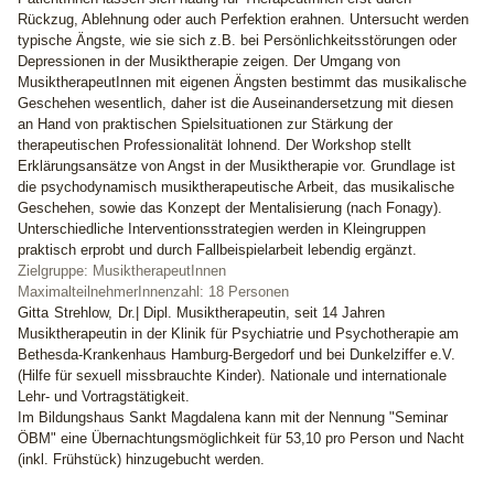
Rückzug, Ablehnung oder auch Perfektion erahnen. Untersucht werden
typische Ängste, wie sie sich z.B. bei Persönlichkeitsstörungen oder
Depressionen in der Musiktherapie zeigen. Der Umgang von
MusiktherapeutInnen mit eigenen Ängsten bestimmt das musikalische
Geschehen wesentlich, daher ist die Auseinandersetzung mit diesen
an Hand von praktischen Spielsituationen zur Stärkung der
therapeutischen Professionalität lohnend. Der Workshop stellt
Erklärungsansätze von Angst in der Musiktherapie vor. Grundlage ist
die psychodynamisch musiktherapeutische Arbeit, das musikalische
Geschehen, sowie das Konzept der Mentalisierung (nach Fonagy).
Unterschiedliche Interventionsstrategien werden in Kleingruppen
praktisch erprobt und durch Fallbeispielarbeit lebendig ergänzt.
Zielgruppe: MusiktherapeutInnen
MaximalteilnehmerInnenzahl: 18 Personen
Gitta Strehlow, Dr.|
Dipl. Musiktherapeutin, seit 14 Jahren
Musiktherapeutin in der Klinik für Psychiatrie und Psychotherapie am
Bethesda-Krankenhaus Hamburg-Bergedorf und bei Dunkelziffer e.V.
(Hilfe für sexuell missbrauchte Kinder). Nationale und internationale
Lehr- und Vortragstätigkeit.
Im Bildungshaus Sankt Magdalena kann mit der Nennung "Seminar
ÖBM" eine Übernachtungsmöglichkeit für 53,10 pro Person und Nacht
(inkl. Frühstück) hinzugebucht werden.