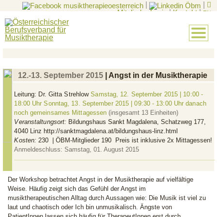
|
|
Mitglieder-Login
|
Kontakt
|
EN
12.-13. September 2015
| Angst in der Musiktherapie
Leitung:
Dr. Gitta Strehlow
Samstag, 12. September 2015 | 10:00 -
18:00 Uhr Sonntag, 13. September 2015 | 09:30 - 13:00 Uhr danach
noch gemeinsames Mittagessen
(insgesamt 13 Einheiten)
Veranstaltungsort:
Bildungshaus Sankt Magdalena, Schatzweg 177,
4040 Linz
http://sanktmagdalena.at/bildungshaus-linz.html
Kosten:
230  | ÖBM-Mitglieder 190  Preis ist inklusive 2x Mittagessen!
Anmeldeschluss: Samstag, 01. August 2015
Der Workshop betrachtet Angst in der Musiktherapie auf vielfältige
Weise. Häufig zeigt sich das Gefühl der Angst im
musiktherapeutischen Alltag durch Aussagen wie: Die Musik ist viel zu
laut und chaotisch oder Ich bin unmusikalisch. Ängste von
PatientInnen lassen sich häufig für TherapeutInnen erst durch