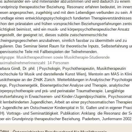
ns aufeinander ein- und miteinander abzustimmen und wird dadurch zu einem
rundprinzip therapeutischer Beziehung. Resonanz erfahren bedeutet, im inner
esen angesprochen, zugehörig und mit dem Lebendigen verbunden zu sein. A
rundlage eines entwicklungspsychologisch fundierten Therapieverständnisses
chon den pränatalen und frühen vorsprachlichen Beziehungserfahrungen zentr
chtigkeit beimisst, wird ein musik- und körperpsychotherapeutischer Ansatz
rgestellt, der geeignet ist, dieses subtile zwischenmenschliche
chwingungsgeschehen anzubahnen, sinnlich fassbar zu übermitteln und zu
gulieren. Das Seminar bietet Raum für theoretische Inputs, Selbsterfahrung u
pervisorische Teile mit Fallbeispielen der Teilnehmenden.
ielgruppe: MusiktherapeutInnen sowie Musiktherapie-Studierende
aximalteilnehmerInnenzahl: 14 Personen
rbara Gindl, Dr. phil.
| Psychologin, Psychotherapeutin, Musiktherapeutin
Hochschule für Musik und darstellende Kunst Wien), Mentorin am MAS in Klin
siktherapie an der ZHdK Zürich. Weiterbildungen in Analytischer Psychologi
ungs, Psychoenergetik, Bioenergetischer Analyse und Therapie, analytischer
rperpsychotherapie und prä- und perinataler Traumatherapie. Langjährige
erufserfahrung in Erwachsenen- und Kinder-/Jugendpsychiatrie, Psychosomat
t lernbehinderten Jugendlichen, Arbeit an einer psychosomatischen Therapies
r Jugendliche am Ostschweizer Kinderspital in St. Gallen und in eigener Praxi
H). Vortrags- und Seminartätigkeit. Publikation: Anklang  die Resonanz der S
ber ein Grundprinzip therapeutischer Beziehung. Paderborn, Junfermann 2002