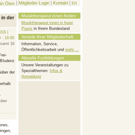
|
Mitglieder-Login
|
Kontakt
|
EN
Musiktherapeut:innen finden
in der
Musiktherapeut:innen in freier
Praxis
in Ihrem Bundesland
016 |
Vorteile Ihrer Mitgliedschaft
 - 18:00
esamt 16
Information, Service,
Öffentlichkeitsarbeit und
mehr ...
rei-
Aktuelle Fortbildungen
 Bludenz
Unsere Veranstaltungen zu
Spezialthemen:
Infos &
über der
Anmeldung
nerhalb
-
ober
enes,
ingen,