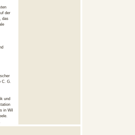
sten
uf der
, das
ale
nd
ischer
e C. G.
ik und
tation
s in Wil
eele.
.