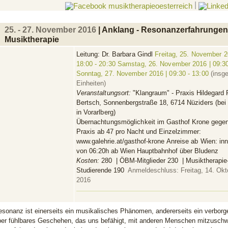
|
25. - 27. November 2016
| Anklang - Resonanzerfahrungen 
Musiktherapie
Leitung:
Dr. Barbara Gindl
Freitag, 25. November 2
18:00 - 20:30 Samstag, 26. November 2016 | 09:30
Sonntag, 27. November 2016 | 09:30 - 13:00
(insg
Einheiten)
Veranstaltungsort:
"Klangraum" - Praxis Hildegard F
Bertsch, Sonnenbergstraße 18,
6714 Nüziders (bei
in Vorarlberg)
Übernachtungsmöglichkeit
im Gasthof Krone gegen
Praxis ab 47 pro Nacht und Einzelzimmer:
www.galehrie.at/gasthof-krone
Anreise ab Wien:
in
von 06:20h ab Wien Hauptbahnhof über Bludenz
Kosten:
280  | ÖBM-Mitglieder 230  | Musiktherapie
Studierende 190 
Anmeldeschluss: Freitag, 14. Okt
2016
esonanz ist einerseits ein musikalisches Phänomen, andererseits ein verborg
ber fühlbares Geschehen, das uns befähigt, mit anderen Menschen mitzuschw