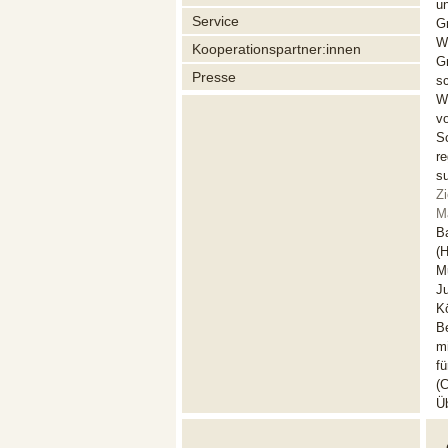
u
Service
G
W
Kooperationspartner:innen
G
Presse
s
Wi
vo
S
re
su
Z
M
Ba
(
Mu
J
Kö
B
mi
fü
(C
Ü